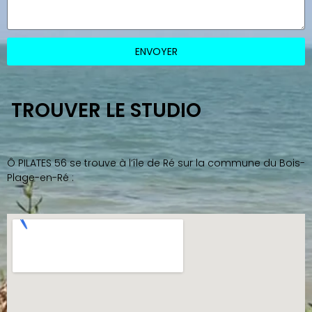
ENVOYER
TROUVER LE STUDIO
Ô PILATES 56 se trouve à l’île de Ré sur la commune du Bois-
Plage-en-Ré :